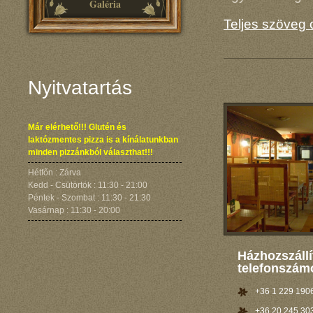
Galéria
Teljes szöveg 
Nyitvatartás
Már elérhető!!! Glutén és
laktózmentes pizza is a kínálatunkban
minden pizzánkból választhat!!!
Hétfőn : Zárva
Kedd - Csütörtök : 11:30 - 21:00
Péntek - Szombat : 11:30 - 21:30
Vasárnap : 11:30 - 20:00
Házhozszállí
telefonszám
+36 1 229 190
+36 20 245 30