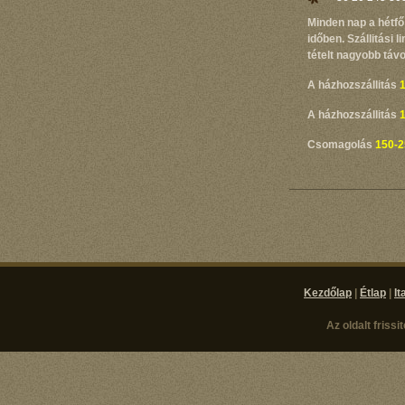
Minden nap a hétfő 
időben. Szállitási l
tételt nagyobb távo
A házhozszállitás
1
A házhozszállitás
1
Csomagolás
150-2
Kezdőlap
|
Étlap
|
It
Az oldalt frissi