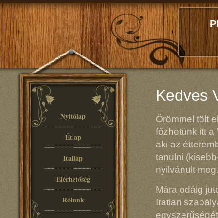
P
Kedves V
Nyitólap
Örömmel tölt e
főzhetünk itt
Étlap
aki az étterem
tanulni (kiseb
Itallap
nyilvánult meg
Elérhetőség
Mára odáig jut
Rólunk
íratlan szabál
egyszerűségét