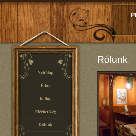
P
Rólunk
Nyitólap
Étlap
Itallap
Elérhetőség
Rólunk