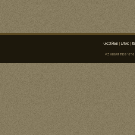
Kezdőlap
|
Étlap
|
It
Az oldalt frissitett