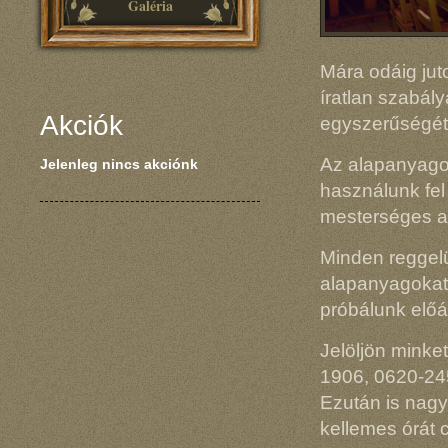
Galéria
Mára odáig jut
íratlan szabál
Akciók
egyszerűségét
Az alapanyagok
Jelenleg nincs akciónk
használunk fel
mesterséges a
Minden reggelün
alapanyagokat 
próbálunk előá
Jelöljön minke
1906, 0620-245
Ezután is nagy
kellemes órát 